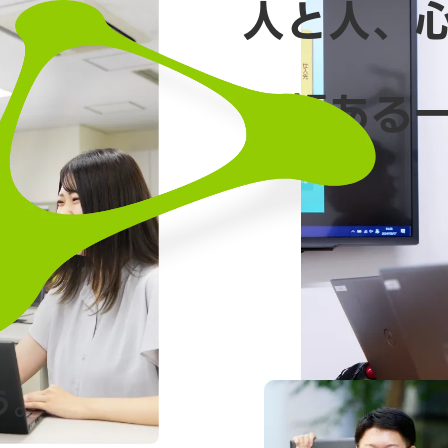
人と人、
信頼ある
う。